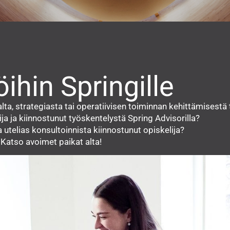
ihin Springille
ta, strategiasta tai operatiivisen toiminnan kehittämisestä 
ija ja kiinnostunut työskentelystä Spring Advisorilla?
 utelias konsultoinnista kiinnostunut opiskelija?
Katso avoimet paikat alta!