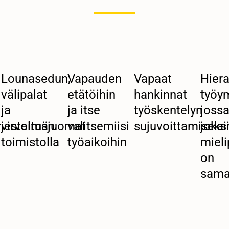
Lounasedun,
Vapauden
Vapaat
Hier
välipalat
etätöihin
hankinnat
työym
ja
ja itse
työskentelyn
joss
rjestelmän
virvoitusjuomat
valitsemiisi
sujuvoittamiseks
jokai
toimistolla
työaikoihin
mieli
on
sama