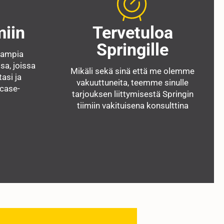
miin
Tervetuloa
Springille
eampia
sa, joissa
Mikäli sekä sinä että me olemme
asi ja
vakuuttuneita, teemme sinulle
 case-
tarjouksen liittymisestä Springin
tiimiin vakituisena konsulttina