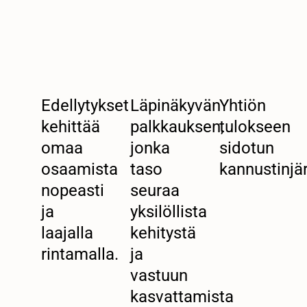
Edellytykset
Läpinäkyvän
Yhtiön
kehittää
palkkauksen,
tulokseen
omaa
jonka
sidotun
osaamista
taso
kannustinjä
nopeasti
seuraa
ja
yksilöllista
laajalla
kehitystä
rintamalla.
ja
vastuun
kasvattamista