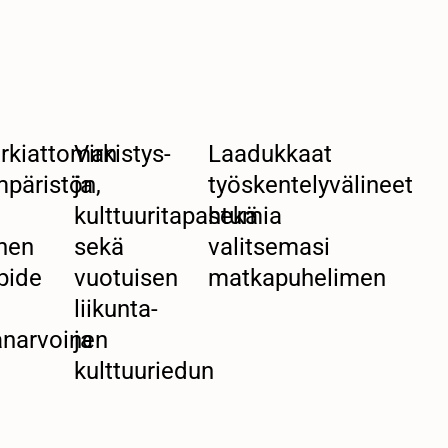
arkiattoman
Virkistys-
Laadukkaat
päristön,
ja
työskentelyvälineet
a
kulttuuritapahtumia
sekä
i
nen
sekä
valitsemasi
pide
vuotuisen
matkapuhelimen
liikunta-
narvoinen
ja
kulttuuriedun