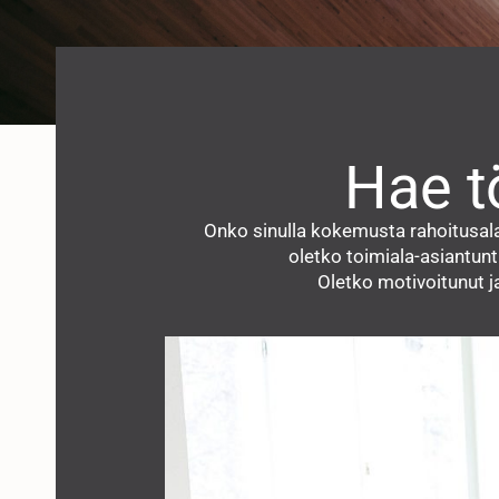
Hae tö
Onko sinulla kokemusta rahoitusalal
oletko toimiala-asiantunt
Oletko motivoitunut ja