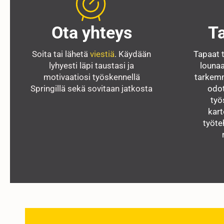
Ota yhteys
T
Soita tai lähetä
viestiä
. Käydään
Tapaat t
lyhyesti läpi taustasi ja
lounaa
motivaatiosi työskennellä
tarkem
Springillä sekä sovitaan jatkosta
odot
työ
kart
työte