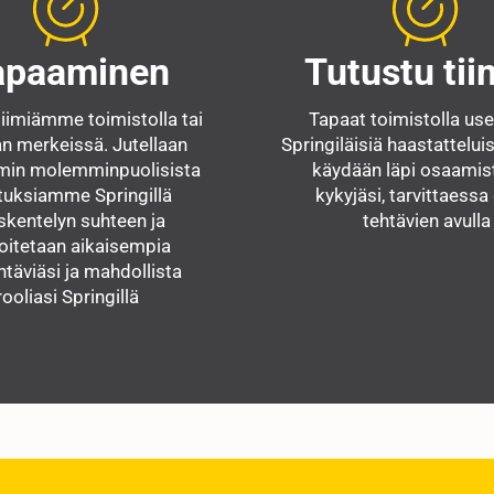
apaaminen
Tutustu tii
iimiämme toimistolla tai
Tapaat toimistolla us
n merkeissä. Jutellaan
Springiläisiä haastatteluis
min molemminpuolisista
käydään läpi osaamist
uksiamme Springillä
kykyjäsi, tarvittaessa
skentelyn suhteen ja
tehtävien avulla
oitetaan aikaisempia
htäviäsi ja mahdollista
rooliasi Springillä