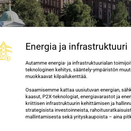
Energia ja infrastruktuuri
Autamme energia- ja infrastruktuurialan toimij
teknologinen kehitys, sääntely-ympäristön muut
muokkaavat kilpailukenttää.
Osaamisemme kattaa uusiutuvan energian, sähk
kaasut, P2X-teknologiat, energiavarastot ja ener
kriittisen infrastruktuurin kehittämisen ja hall
strategisista investoinneista, rahoitusratkaisui
mallintamisesta sekä yrityskaupoista – aina pi