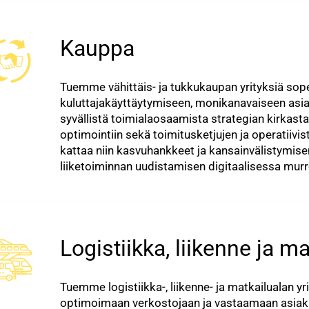
Kauppa
Tuemme vähittäis- ja tukkukaupan yrityksiä s
kuluttajakäyttäytymiseen, monikanavaiseen as
syvällistä toimialaosaamista strategian kirkasta
optimointiin sekä toimitusketjujen ja operati
kattaa niin kasvuhankkeet ja kansainvälistymis
liiketoiminnan uudistamisen digitaalisessa mur
Logistiikka, liikenne ja ma
Tuemme logistiikka-, liikenne- ja matkailualan yr
optimoimaan verkostojaan ja vastaamaan asiak