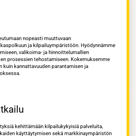
opeutumaan nopeasti muuttuvaan
iakaspolkuun ja kilpailuympäristöön. Hyödynnämme
miseen, valikoima- ja hinnoittelumallien
ivisten prosessien tehostamiseen. Kokemuksemme
en kuin kannattavuuden parantamisen ja
roksessa.
tkailu
ityksiä kehittämään kilpailukykyisiä palveluita,
kaiden käyttäytymisen sekä markkinaympäristön