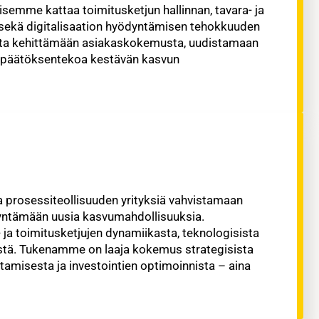
isemme kattaa toimitusketjun hallinnan, tavara- ja
ut sekä digitalisaation hyödyntämisen tehokkuuden
ita kehittämään asiakaskokemusta, uudistamaan
ä päätöksentekoa kestävän kasvun
a prosessiteollisuuden yrityksiä vahvistamaan
dyntämään uusia kasvumahdollisuuksia.
a toimitusketjujen dynamiikasta, teknologisista
stä. Tukenamme on laaja kokemus strategisista
tamisesta ja investointien optimoinnista – aina