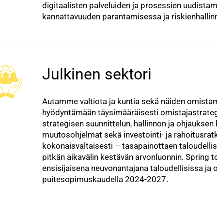
digitaalisten palveluiden ja prosessien uudis
kannattavuuden parantamisessa ja riskienhallin
Julkinen sektori
Autamme valtiota ja kuntia sekä näiden omistami
hyödyntämään täysimääräisesti omistajastrat
strategisen suunnittelun, hallinnon ja ohjauksen k
muutosohjelmat sekä investointi- ja rahoitusr
kokonaisvaltaisesti – tasapainottaen taloudellis
pitkän aikavälin kestävän arvonluonnin. Spring t
ensisijaisena neuvonantajana taloudellisissa ja
puitesopimuskaudella 2024-2027.