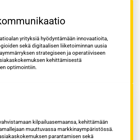
ekommunikaatio
tioalan yrityksiä hyödyntämään innovaatioita,
ioiden sekä digitaalisen liiketoiminnan uusia
laymmärryksen strategiseen ja operatiiviseen
 asiakaskokemuksen kehittämisestä
en optimointiin.
 vahvistamaan kilpailuasemaansa, kehittämään
ntamallejaan muuttuvassa markkinaympäristössä.
 asiakaskokemuksen parantamisen sekä