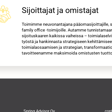
Sijoittajat ja omistajat
Toimimme neuvonantajana pääomasijoittajille, sijo
family office -toimijoille. Autamme tunnistama
sijoituskaaren kaikissa vaiheissa – toimialaselvi
työstä ja hankinnasta strategiseen kehittämise
toimialaosaamisen ja strategian, transformaatio
tavoitteenamme maksimoida omistusten tuotto ja
Spring Advisor Oy
con