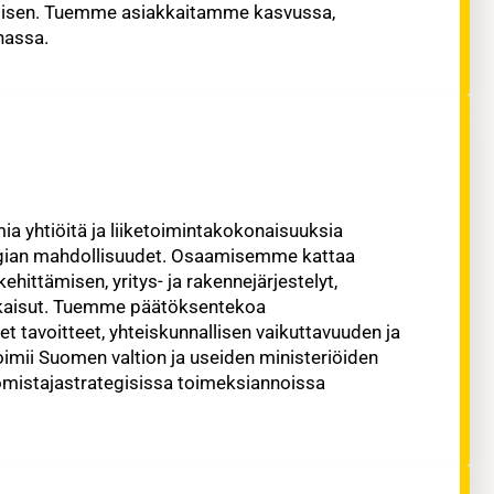
tamisen. Tuemme asiakkaitamme kasvussa,
nassa.
a yhtiöitä ja liiketoimintakokonaisuuksia
egian mahdollisuudet. Osaamisemme kattaa
ehittämisen, yritys- ja rakennejärjestelyt,
atkaisut. Tuemme päätöksentekoa
et tavoitteet, yhteiskunnallisen vaikuttavuuden ja
oimii Suomen valtion ja useiden ministeriöiden
 omistajastrategisissa toimeksiannoissa