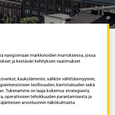
oita navigoimaan markkinoiden murroksessa, jossa
okset ja kestävän kehityksen vaatimukset
överkot, kaukolämmön, sähkön vähittäismyynnin,
giaintensiivisen teollisuuden, kiertotalouden sekä
innan. Tukenamme on laaja kokemus strategiasta,
sta, operatiivisen tehokkuuden parantamisesta ja
tkäjänteisen arvonluonnin näkökulmasta.