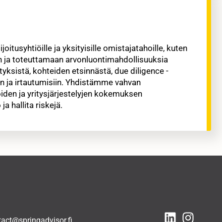
itusyhtiöille ja yksityisille omistajatahoille, kuten
an ja toteuttamaan arvonluontimahdollisuuksia
tyksistä, kohteiden etsinnästä, due diligence -
en ja irtautumisiin. Yhdistämme vahvan
iden ja yritysjärjestelyjen kokemuksen
 hallita riskejä.
tact@springadvisor.fi