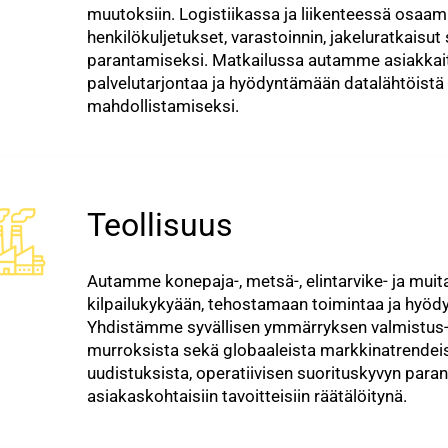
muutoksiin. Logistiikassa ja liikenteessä osaam
henkilökuljetukset, varastoinnin, jakeluratkais
parantamiseksi. Matkailussa autamme asiakka
palvelutarjontaa ja hyödyntämään datalähtöist
mahdollistamiseksi.
Teollisuus
Autamme konepaja-, metsä-, elintarvike- ja muit
kilpailukykyään, tehostamaan toimintaa ja hyö
Yhdistämme syvällisen ymmärryksen valmistus- j
murroksista sekä globaaleista markkinatrendei
uudistuksista, operatiivisen suorituskyvyn paran
asiakaskohtaisiin tavoitteisiin räätälöitynä.