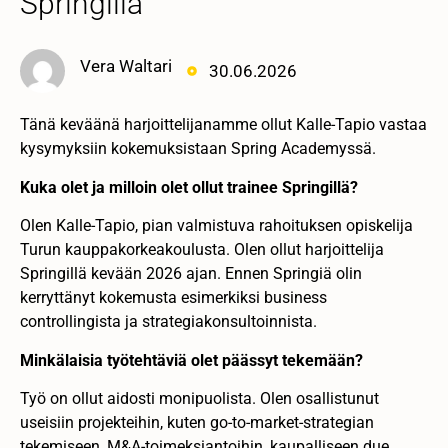
Springillä
Vera Waltari
30.06.2026
Tänä keväänä harjoittelijanamme ollut Kalle-Tapio vastaa
kysymyksiin kokemuksistaan Spring Academyssä.
Kuka olet ja milloin olet ollut trainee Springillä?
Olen Kalle-Tapio, pian valmistuva rahoituksen opiskelija
Turun kauppakorkeakoulusta. Olen ollut harjoittelija
Springillä kevään 2026 ajan. Ennen Springiä olin
kerryttänyt kokemusta esimerkiksi business
controllingista ja strategiakonsultoinnista.
Minkälaisia työtehtäviä olet päässyt tekemään?
Työ on ollut aidosti monipuolista. Olen osallistunut
useisiin projekteihin, kuten go-to-market-strategian
tekemiseen, M&A-toimeksiantoihin, kaupalliseen due