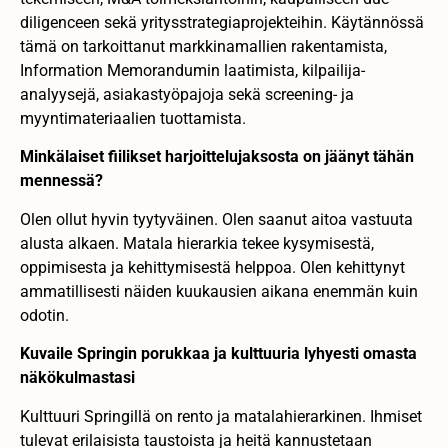
diligenceen sekä yritysstrategiaprojekteihin. Käytännössä
tämä on tarkoittanut markkinamallien rakentamista,
Information Memorandumin laatimista, kilpailija-
analyysejä, asiakastyöpajoja sekä screening- ja
myyntimateriaalien tuottamista.
Minkälaiset fiilikset harjoittelujaksosta on jäänyt tähän
mennessä?
Olen ollut hyvin tyytyväinen. Olen saanut aitoa vastuuta
alusta alkaen. Matala hierarkia tekee kysymisestä,
oppimisesta ja kehittymisestä helppoa. Olen kehittynyt
ammatillisesti näiden kuukausien aikana enemmän kuin
odotin.
Kuvaile Springin porukkaa ja kulttuuria lyhyesti omasta
näkökulmastasi
Kulttuuri Springillä on rento ja matalahierarkinen. Ihmiset
tulevat erilaisista taustoista ja heitä kannustetaan