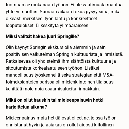
tuomaan se mukanaan työhön. Ei ole vaatimusta mahtua
yhteen muottiin. Samaan aikaan fokus pysyy siinä, mikä
oikeasti merkitsee: työn laatu ja konkreettiset
lopputulokset. Ei keskitytä ylimääräiseen.
Miksi valitsit hakea juuri Springille?
Olin käynyt Springin ekskursiolla aiemmin ja sain
positiivisen vaikutelman Springin kulttuurista ja ihmisistä.
Ratkaisevaa oli yhdistelmä ihmislähtöistä kulttuuria ja
sitoutumista korkealaatuiseen työhön. Lisäksi
mahdollisuus työskennellä sekä strategian että M&A-
toimeksiantojen parissa oli mielenkiintoinen tilaisuus
kehittää molempia osaamisalueita rinnakkain.
Mikä on ollut hauskin tai mieleenpainuvin hetki
harjoittelun aikana?
Mieleenpainuvimpia hetkiä ovat olleet ne, joissa työ on
onnistunut hyvin ja asiakas on ollut aidosti kiitollinen