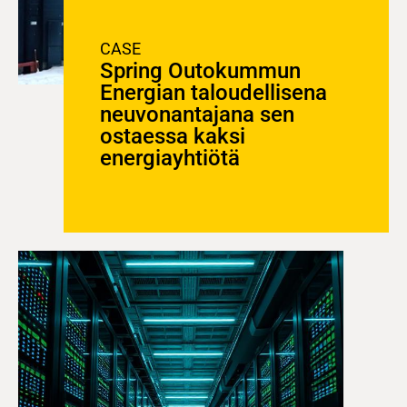
CASE
Spring Outokummun
Energian taloudellisena
neuvonantajana sen
ostaessa kaksi
energiayhtiötä