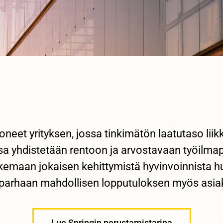
neet yrityksen, jossa tinkimätön laatutaso lii
sa yhdistetään rentoon ja arvostavaan työilmap
kemaan jokaisen kehittymistä hyvinvoinnista h
arhaan mahdollisen lopputuloksen myös asia
Lue Springin perustamistarina