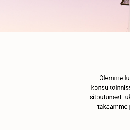
Olemme luo
konsultoinnis
sitoutuneet tu
takaamme p