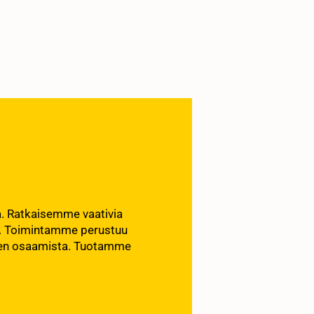
oa. Ratkaisemme vaativia
lla. Toimintamme perustuu
isen osaamista. Tuotamme