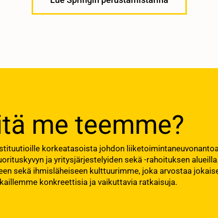
itä me teemme?
instituutioille korkeatasoista johdon liiketoimintaneuvonant
 suorituskyvyn ja yritysjärjestelyiden sekä -rahoituksen aluei
een sekä ihmisläheiseen kulttuurimme, joka arvostaa joka
kaillemme konkreettisia ja vaikuttavia ratkaisuja.