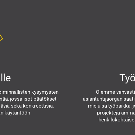
lle
Työ
oiminnallisten kysymysten
Olemme vahvasti 
ää, jossa isot päätökset
asiantuntijaorganisaati
täviä sekä konkreettisia,
mieluisa työpaikka, 
än käytäntöön
projekteja ammati
henkilökohtaises