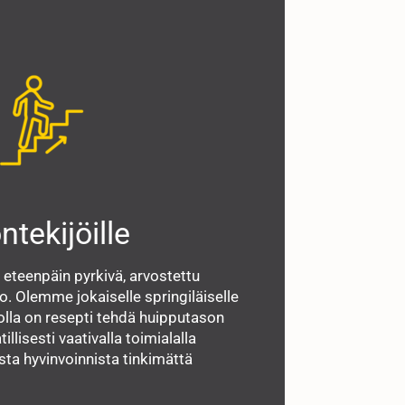
ntekijöille
eteenpäin pyrkivä, arvostettu
o. Olemme jokaiselle springiläiselle
jolla on resepti tehdä huipputason
llisesti vaativalla toimialalla
ta hyvinvoinnista tinkimättä