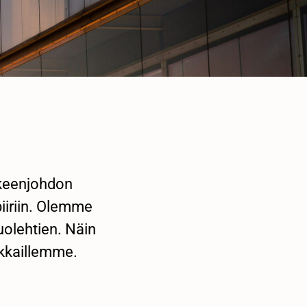
kkeenjohdon
iiriin. Olemme
uolehtien. Näin
kkaillemme.