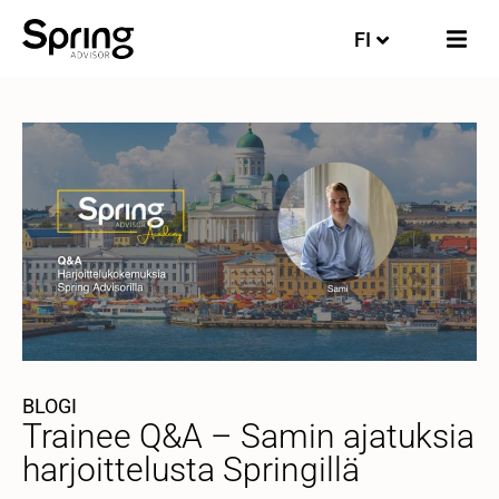
FI
EN
BLOGI
Trainee Q&A – Samin ajatuksia
harjoittelusta Springillä