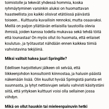
toimistolle ja tekevät yhdessä hommia, koska
ryhmäytyminen varsinkin aluksi on huomattavan
haasteellista jos kaikki olisivat etätöissä päivästä
toiseen… Kulttuuria kuvailisin rennoksi, mutta osaavaksi.
Meillä on paljon yllättävän erilaisilla taustoilla olevia
ihmisiä, joiden kanssa todella mukavaa sekä tehdä töitä
että lounastaa! On myös ollut ilo huomata, että erilaiset
koulutus-, ja työtaustat nähdään ennen kaikkea tiimiä
vahvistavina tekijöinä.
Miksi valitsit hakea juuri Springille?
Edellisen harjoitteluni jälkeen oli selvää, että
liikkeenjohdon konsultointi kiinnostaa, ja halusin päästä
näkemään lisää. Olin kuullut hyvää Springistä parista eri
suunnasta, ja lyhyt nettisivujen selailu vahvisti käsitystäni
siitä, että yrityksen kulttuuri voisi olla sellainen jossa
viihdyn.
Mikä on ollut hauskin tai mieleenpainuvin hetki