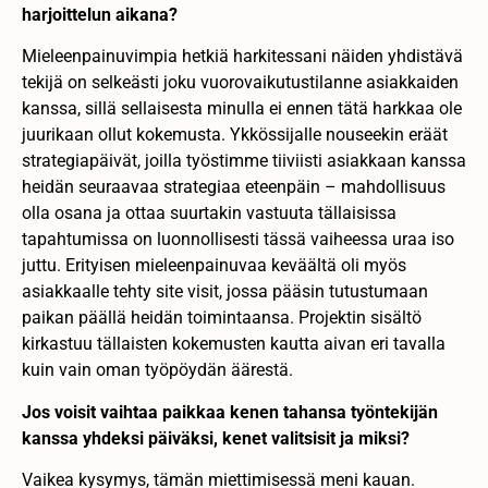
harjoittelun aikana?
Mieleenpainuvimpia hetkiä harkitessani näiden yhdistävä
tekijä on selkeästi joku vuorovaikutustilanne asiakkaiden
kanssa, sillä sellaisesta minulla ei ennen tätä harkkaa ole
juurikaan ollut kokemusta. Ykkössijalle nouseekin eräät
strategiapäivät, joilla työstimme tiiviisti asiakkaan kanssa
heidän seuraavaa strategiaa eteenpäin – mahdollisuus
olla osana ja ottaa suurtakin vastuuta tällaisissa
tapahtumissa on luonnollisesti tässä vaiheessa uraa iso
juttu. Erityisen mieleenpainuvaa keväältä oli myös
asiakkaalle tehty site visit, jossa pääsin tutustumaan
paikan päällä heidän toimintaansa. Projektin sisältö
kirkastuu tällaisten kokemusten kautta aivan eri tavalla
kuin vain oman työpöydän äärestä.
Jos voisit vaihtaa paikkaa kenen tahansa työntekijän
kanssa yhdeksi päiväksi, kenet valitsisit ja miksi?
Vaikea kysymys, tämän miettimisessä meni kauan.