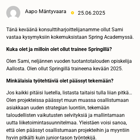
Aapo Mäntyvaara
25.06.2025
Tänä keväänä konsulttiharjoittelijanamme ollut Sami
vastaa kysymyksiin kokemuksistaan Spring Academyssä.
Kuka olet ja milloin olet ollut trainee Springillä?
Olen Sami, neljännen vuoden tuotantotalouden opiskelija
Aallosta. Olen ollut Springillä traineena kevään 2025.
Minkälaisia työtehtäviä olet päässyt tekemään?
Jos kaikki pitäisi luetella, listasta taitaisi tulla liian pitkä…
Olen projekteissa päässyt muun muassa osallistumaan
asiakkaan uuden strategian luontiin, tekemään
taloudellisten vaikutusten selvityksiä ja mallintamaan
uutta liiketoimintasuunnitelmaa. Yleistäen voisi sanoa,
että olen päässyt osallistumaan projekteihin ja myyntiin
hyvin pitkälti kuin junior-tason työntekijä.