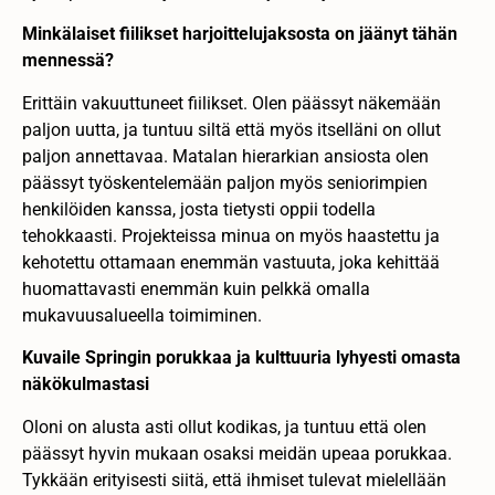
Minkälaiset fiilikset harjoittelujaksosta on jäänyt tähän
mennessä?
Erittäin vakuuttuneet fiilikset. Olen päässyt näkemään
paljon uutta, ja tuntuu siltä että myös itselläni on ollut
paljon annettavaa. Matalan hierarkian ansiosta olen
päässyt työskentelemään paljon myös seniorimpien
henkilöiden kanssa, josta tietysti oppii todella
tehokkaasti. Projekteissa minua on myös haastettu ja
kehotettu ottamaan enemmän vastuuta, joka kehittää
huomattavasti enemmän kuin pelkkä omalla
mukavuusalueella toimiminen.
Kuvaile Springin porukkaa ja kulttuuria lyhyesti omasta
näkökulmastasi
Oloni on alusta asti ollut kodikas, ja tuntuu että olen
päässyt hyvin mukaan osaksi meidän upeaa porukkaa.
Tykkään erityisesti siitä, että ihmiset tulevat mielellään