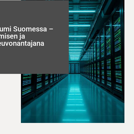
umi Suomessa –
umisen ja
euvonantajana