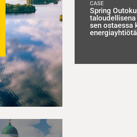
CASE
Spring Outok
taloudellisen
sen ostaessa 
energiayhtiötä