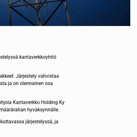
estelyssä kantaverkkoyhtiö
kkeet. Järjestely vahvistaa
sta ja on olennainen osa
ohjola Kantaverkko Holding Ky
ämäärärahan hyväksynnälle.
kuttavassa järjestelyssä, ja