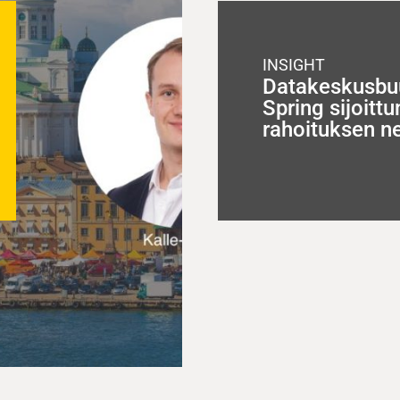
INSIGHT
Datakeskusbu
Spring sijoitt
rahoituksen n