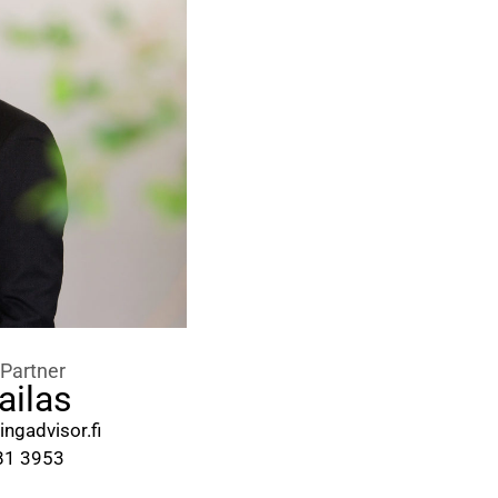
Partner
ailas
ingadvisor.fi
81 3953