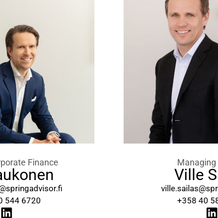
rporate Finance
Managing 
Kaukonen
Ville S
@springadvisor.fi
ville.sailas@spr
0 544 6720
+358 40 5