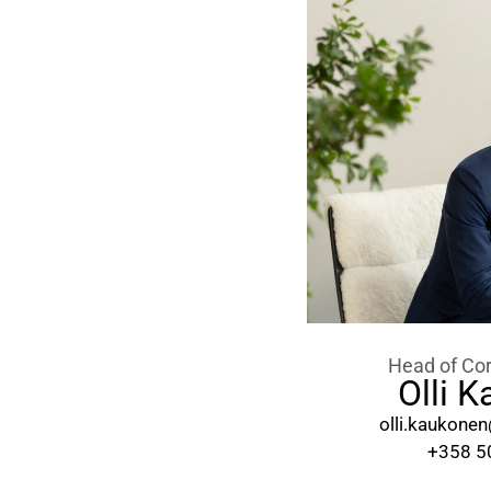
Head of Co
Olli 
olli.kaukonen
+358 5