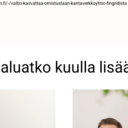
vm.fi/-/valtio-kasvattaa-omistustaan-kantaverkkoyhtio-fingridista
aluatko kuulla lisä