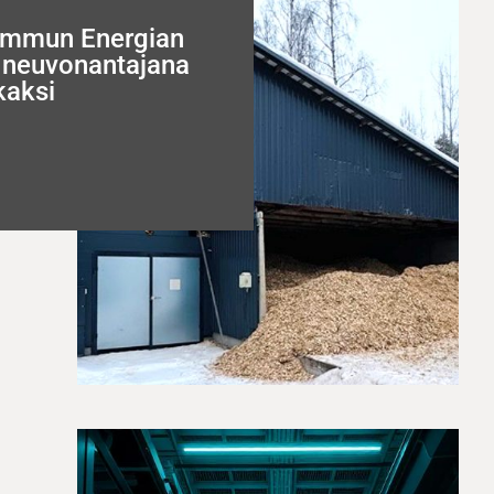
ummun Energian
a neuvonantajana
kaksi