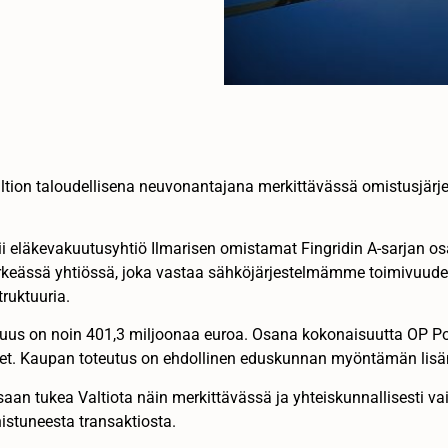
ltion taloudellisena neuvonantajana merkittävässä omistusjärj
eläkevakuutusyhtiö Ilmarisen omistamat Fingridin A-sarjan osa
tärkeässä yhtiössä, joka vastaa sähköjärjestelmämme toimivuude
truktuuria.
uus on noin 401,3 miljoonaa euroa. Osana kokonaisuutta OP P
keet. Kaupan toteutus on ehdollinen eduskunnan myöntämän lis
an tukea Valtiota näin merkittävässä ja yhteiskunnallisesti vai
istuneesta transaktiosta.