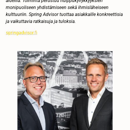
alueilla. Toiminta perustuu huippukyvykkyyksien
monipuoliseen yhdistämiseen sekä ihmisläheiseen
kulttuuriin. Spring Advisor tuottaa asiakkaille konkreettisia
ja vaikuttavia ratkaisuja ja tuloksia.
springadvisor.fi