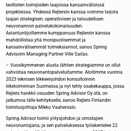
teollisten toimijoiden laajoissa kansainvälisissä
projekteissa. Yhdessä Rejlersin kanssa voimme tarjota
laajan strategisen, operatiivisen ja taloudellisen
neuvonannon palvelukokonaisuuden.
Asiantuntijoillemme kumppanuus Rejlersin kanssa
mahdollistaa yhä monipuolisemmat ja
kansainvälisemmät toimeksiannot, sanoo Spring
Advisorin Managing Partner Ville Sailas.
– Vuosikymmenen alusta lähtien strategiamme on ollut
vahvistaa neuvonantopalveluitamme. Aloitimme vuonna
2023 teknisen liikkeenjohdon konsultoinnin
liiketoiminnan Suomessa ja nyt tehty osakekauppa, jossa
Rejlers hankkii osuuden Spring Advisor Oy:stä, on
jatkumoa tälle kehitykselle, sanoo Rejlers Finlandin
toimitusjohtaja Mikko Vaahersalo.
Spring Advisor toimii yritysjohdon ja omistajien
neuvonantajana, ja sen palveluksessa työskentelee 22