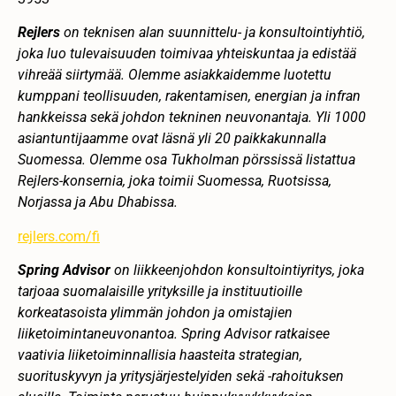
Rejlers
on teknisen alan suunnittelu- ja konsultointiyhtiö,
joka luo tulevaisuuden toimivaa yhteiskuntaa ja edistää
vihreää siirtymää. Olemme asiakkaidemme luotettu
kumppani teollisuuden, rakentamisen, energian ja infran
hankkeissa sekä johdon tekninen neuvonantaja. Yli 1000
asiantuntijaamme ovat läsnä yli 20 paikkakunnalla
Suomessa. Olemme osa Tukholman pörssissä listattua
Rejlers-konsernia, joka toimii Suomessa, Ruotsissa,
Norjassa ja Abu Dhabissa.
rejlers.com/fi
Spring Advisor
on liikkeenjohdon konsultointiyritys, joka
tarjoaa suomalaisille yrityksille ja instituutioille
korkeatasoista ylimmän johdon ja omistajien
liiketoimintaneuvonantoa. Spring Advisor ratkaisee
vaativia liiketoiminnallisia haasteita strategian,
suorituskyvyn ja yritysjärjestelyiden sekä -rahoituksen