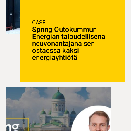
CASE
Spring Outokummun
Energian taloudellisena
neuvonantajana sen
ostaessa kaksi
energiayhtiötä