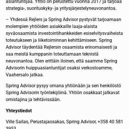
asiantuntijaa. Yhtiö on perustettu vuonna 2017 ja tarjoaa
strategia-, suorituskyky- ja yritysjärjestelyneuvonantoa.
– Yhdessä Rejlers ja Spring Advisor pystyvät tarjoamaan
molempien yhtiöiden asiakkaille laaja-alaista
syväosaamista investointihankkeiden esiselvitysvaiheista
toteutukseen ja liiketoiminnan kehittämiseen. Spring
Advisor täydentää Rejlersin osaamista erinomaisesti ja
saa meistä kumppanin toteuttamaan teknistä
neuvonantoa. Olen erittäin iloinen, että saamme Spring
Advisorin huippuasiantuntijat osaksi verkostoamme,
Vaahersalo jatkaa.
Spring Advisor pysyy omana yhtiönään ja sen henkilöstö
Spring Advisorin työntekijöinä. Yhtiön osakkaat jatkavat
omistajina ja tehtävissään.
Yhteystiedot
Ville Sailas, Perustajaosakas, Spring Advisor, +358 40 581
3953