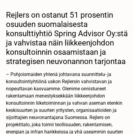
Rejlers on ostanut 51 prosentin
osuuden suomalaisesta
konsulttiyhtiö Spring Advisor Oy:stä
ja vahvistaa näin liikkeenjohdon
konsultoinnin osaamistaan ja
strategisen neuvonannon tarjontaa
– Pohjoismaiden yhtenä johtavana suunnittelu- ja
konsultointiyhtiönä uskon Rejlersin vahvistavan ja
nopeuttavan kasvuamme. Olemme onnistuneet
rakentamaan menestyksekkään liikkeenjohdon
konsultoinnin liiketoiminnan ja vahvan aseman etenkin
keskisuurten ja suurten yritysten, organisaatioiden ja
sijoittajien neuvonantajana Suomessa. Rejlers on
projektitalo, joka toimii teollisuuden, rakentamisen,
energian ja infran hankkeissa ja yhä useammin suurten