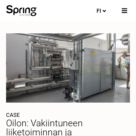
FI
EN
CASE
Oilon: Vakiintuneen
liiketoiminnan ja