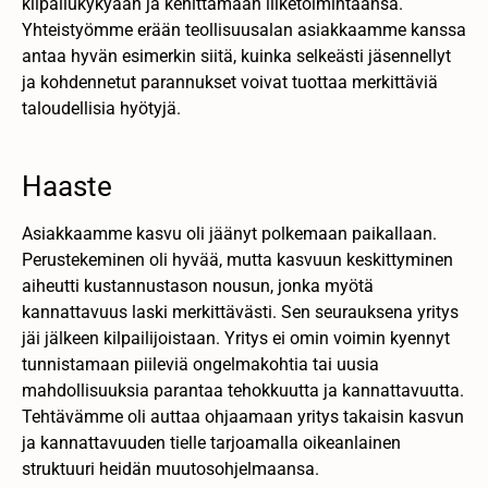
kilpailukykyään ja kehittämään liiketoimintaansa.
Yhteistyömme erään teollisuusalan asiakkaamme kanssa
antaa hyvän esimerkin siitä, kuinka selkeästi jäsennellyt
ja kohdennetut parannukset voivat tuottaa merkittäviä
taloudellisia hyötyjä.
Haaste
Asiakkaamme kasvu oli jäänyt polkemaan paikallaan.
Perustekeminen oli hyvää, mutta kasvuun keskittyminen
aiheutti kustannustason nousun, jonka myötä
kannattavuus laski merkittävästi. Sen seurauksena yritys
jäi jälkeen kilpailijoistaan. Yritys ei omin voimin kyennyt
tunnistamaan piileviä ongelmakohtia tai uusia
mahdollisuuksia parantaa tehokkuutta ja kannattavuutta.
Tehtävämme oli auttaa ohjaamaan yritys takaisin kasvun
ja kannattavuuden tielle tarjoamalla oikeanlainen
struktuuri heidän muutosohjelmaansa.