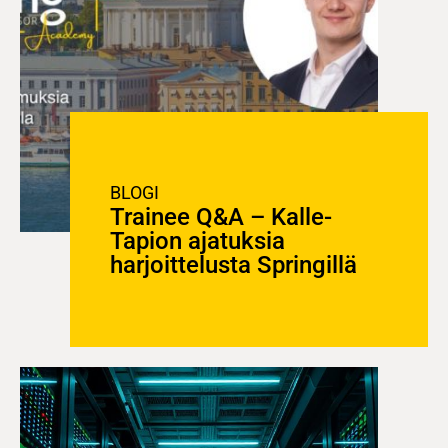
BLOGI
Trainee Q&A – Kalle-
Tapion ajatuksia
harjoittelusta Springillä