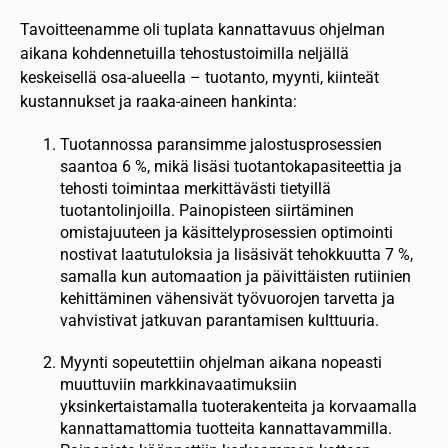
Tavoitteenamme oli tuplata kannattavuus ohjelman
aikana kohdennetuilla tehostustoimilla neljällä
keskeisellä osa-alueella – tuotanto, myynti, kiinteät
kustannukset ja raaka-aineen hankinta:
Tuotannossa paransimme jalostusprosessien
saantoa 6 %, mikä lisäsi tuotantokapasiteettia ja
tehosti toimintaa merkittävästi tietyillä
tuotantolinjoilla. Painopisteen siirtäminen
omistajuuteen ja käsittelyprosessien optimointi
nostivat laatutuloksia ja lisäsivät tehokkuutta 7 %,
samalla kun automaation ja päivittäisten rutiinien
kehittäminen vähensivät työvuorojen tarvetta ja
vahvistivat jatkuvan parantamisen kulttuuria.
Myynti sopeutettiin ohjelman aikana nopeasti
muuttuviin markkinavaatimuksiin
yksinkertaistamalla tuoterakenteita ja korvaamalla
kannattamattomia tuotteita kannattavammilla.