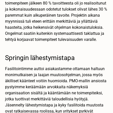
toimenpiteen jälkeen 80 % tavoitteesta oli jo realisoitunut
ja kokonaisuudessaan odotetut tulokset olivat lähes 30 %
paremmat kuin alkuperäinen tavoite. Projektin aikana
myynnissä tuli eteen erittäin merkittäviä ja yllättäviä
haasteita, jotka heikensivät ohjelman kokonaistuloksia.
Ongelmat saatiin kuitenkin systemaattisesti taklattua ja
tehtyä korjaavat toimenpiteet tulevaisuuden varalle.
Springin lähestymistapa
Fasilitointimme auttoi asiakastamme ottamaan haltuun
monimutkaisen ja laajan muutosohjelman, jossa myös
äkilliset käänteet voitiin huomioida. PMO-mallin ansiosta
pystyimme keräämään arvokkaita näkemyksiä
organisaation sisältä ja kääntämään ne toimenpiteiksi,
jotka tuottivat merkittäviä taloudellisia hyötyjä.
Jäsennelty lähestymistapa ja kyky fasilitoida muutosta
ovat ratkaisevassa roolissa, kun yritykset pyrkivät