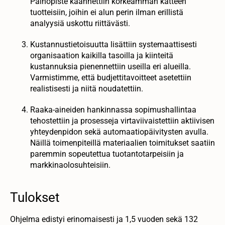
Painopiste käännettiin korkeamman katteen
tuotteisiin, joihin ei alun perin ilman erillistä
analyysiä uskottu riittävästi.
Kustannustietoisuutta lisättiin systemaattisesti
organisaation kaikilla tasoilla ja kiinteitä
kustannuksia pienennettiin useilla eri alueilla.
Varmistimme, että budjettitavoitteet asetettiin
realistisesti ja niitä noudatettiin.
Raaka-aineiden hankinnassa sopimushallintaa
tehostettiin ja prosesseja virtaviivaistettiin aktiivisen
yhteydenpidon sekä automaatiopäivitysten avulla.
Näillä toimenpiteillä materiaalien toimitukset saatiin
paremmin sopeutettua tuotantotarpeisiin ja
markkinaolosuhteisiin.
Tulokset
Ohjelma edistyi erinomaisesti ja 1,5 vuoden sekä 132