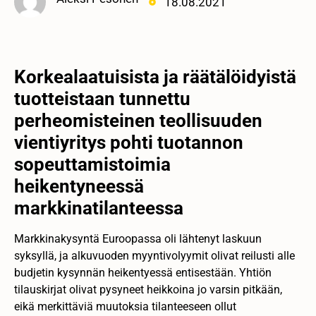
18.08.2021
Korkealaatuisista ja räätälöidyistä
tuotteistaan tunnettu
perheomisteinen teollisuuden
vientiyritys pohti tuotannon
sopeuttamistoimia
heikentyneessä
markkinatilanteessa
Markkinakysyntä Euroopassa oli lähtenyt laskuun
syksyllä, ja alkuvuoden myyntivolyymit olivat reilusti alle
budjetin kysynnän heikentyessä entisestään. Yhtiön
tilauskirjat olivat pysyneet heikkoina jo varsin pitkään,
eikä merkittäviä muutoksia tilanteeseen ollut