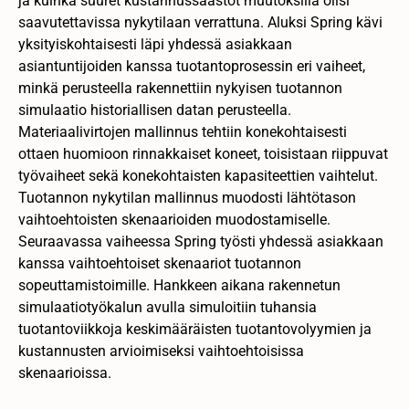
ja kuinka suuret kustannussäästöt muutoksilla olisi
saavutettavissa nykytilaan verrattuna. Aluksi Spring kävi
yksityiskohtaisesti läpi yhdessä asiakkaan
asiantuntijoiden kanssa tuotantoprosessin eri vaiheet,
minkä perusteella rakennettiin nykyisen tuotannon
simulaatio historiallisen datan perusteella.
Materiaalivirtojen mallinnus tehtiin konekohtaisesti
ottaen huomioon rinnakkaiset koneet, toisistaan riippuvat
työvaiheet sekä konekohtaisten kapasiteettien vaihtelut.
Tuotannon nykytilan mallinnus muodosti lähtötason
vaihtoehtoisten skenaarioiden muodostamiselle.
Seuraavassa vaiheessa Spring työsti yhdessä asiakkaan
kanssa vaihtoehtoiset skenaariot tuotannon
sopeuttamistoimille. Hankkeen aikana rakennetun
simulaatiotyökalun avulla simuloitiin tuhansia
tuotantoviikkoja keskimääräisten tuotantovolyymien ja
kustannusten arvioimiseksi vaihtoehtoisissa
skenaarioissa.