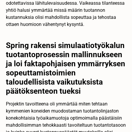
odotettavissa lähitulevaisuudessa. Vaikeassa tilanteessa
yhtiö halusi ymmärtää missä määrin tuotannon
kustannuksia olisi mahdollista sopeuttaa ja tehostaa
ottaen huomioon vähentynyt kysyntä.
Spring rakensi simulaatiotyökalun
tuotantoprosessin mallinnukseen
ja loi faktapohjaisen ymmärryksen
sopeuttamistoimien
taloudellisista vaikutuksista
päätöksenteon tueksi
Projektin tavoitteena oli ymmärtää miten tehtaan
kymmenien koneiden muodostaman tuotantolinjaston
konekohtaisia työaikamuotoja optimoimalla päästäisiin
mahdollisimman tehokkaasti tavoiteltuun tuotantotasoon