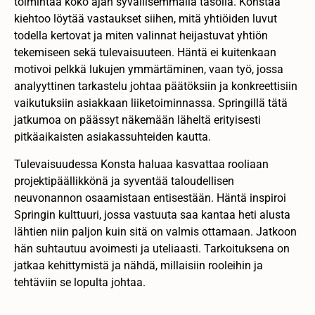
toimintaa koko ajan syvällisemmällä tasolla. Konstaa
kiehtoo löytää vastaukset siihen, mitä yhtiöiden luvut
todella kertovat ja miten valinnat heijastuvat yhtiön
tekemiseen sekä tulevaisuuteen. Häntä ei kuitenkaan
motivoi pelkkä lukujen ymmärtäminen, vaan työ, jossa
analyyttinen tarkastelu johtaa päätöksiin ja konkreettisiin
vaikutuksiin asiakkaan liiketoiminnassa. Springillä tätä
jatkumoa on päässyt näkemään läheltä erityisesti
pitkäaikaisten asiakassuhteiden kautta.
Tulevaisuudessa Konsta haluaa kasvattaa rooliaan
projektipäällikkönä ja syventää taloudellisen
neuvonannon osaamistaan entisestään. Häntä inspiroi
Springin kulttuuri, jossa vastuuta saa kantaa heti alusta
lähtien niin paljon kuin sitä on valmis ottamaan. Jatkoon
hän suhtautuu avoimesti ja uteliaasti. Tarkoituksena on
jatkaa kehittymistä ja nähdä, millaisiin rooleihin ja
tehtäviin se lopulta johtaa.