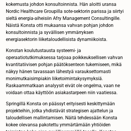
kokemusta johdon konsultoinnista. Hän aloitti uransa
Nordic Healthcare Groupilla sote-sektorin parissa ja siirtyi
sieltä energia-aiheisiin Afry Management Consultingille.
Näistä Konsta otti mukaansa vahvan pohjan johdon
konsultoinnista ja syvällisen ymmärryksen
energiasektorin liiketaloudellisista dynamiikoista.
Konstan koulutustausta systeemi- ja
operaatiotutkimuksessa tarjoaa poikkeuksellisen vahvan
kvantitatiivisen pohjan päätöksenteon tukemiseen, mikä
näkyy hänen tavassaan lähestyä varauksettomasti
monimutkaisimpiakin liiketoimintakysymyksiä.
Raskaammatkaan analyysit eivät ole ongelma, vaan ne
voidaan ottaa käyttöön asiakastarpeen niin vaatiessa.
Springillä Konsta on päässyt erityisesti keskittymään
projekteihin, jotka yhdistävät strategisen ajattelun ja
taloudellisen mallintamisen. Näitä tehdessään Konsta
kokee olevansa pakotettu ymmärtämään yhtiöiden