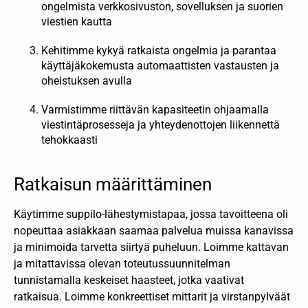
ongelmista verkkosivuston, sovelluksen ja suorien
viestien kautta
Kehitimme kykyä ratkaista ongelmia ja parantaa
käyttäjäkokemusta automaattisten vastausten ja
oheistuksen avulla
Varmistimme riittävän kapasiteetin ohjaamalla
viestintäprosesseja ja yhteydenottojen liikennettä
tehokkaasti
Ratkaisun määrittäminen
Käytimme suppilo-lähestymistapaa, jossa tavoitteena oli
nopeuttaa asiakkaan saamaa palvelua muissa kanavissa
ja minimoida tarvetta siirtyä puheluun. Loimme kattavan
ja mitattavissa olevan toteutussuunnitelman
tunnistamalla keskeiset haasteet, jotka vaativat
ratkaisua. Loimme konkreettiset mittarit ja virstanpylväät