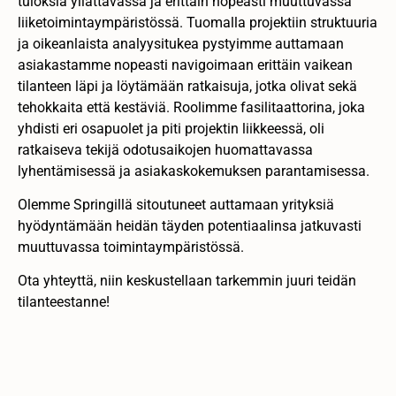
tuloksia yllättävässä ja erittäin nopeasti muuttuvassa
liiketoimintaympäristössä. Tuomalla projektiin struktuuria
ja oikeanlaista analyysitukea pystyimme auttamaan
asiakastamme nopeasti navigoimaan erittäin vaikean
tilanteen läpi ja löytämään ratkaisuja, jotka olivat sekä
tehokkaita että kestäviä. Roolimme fasilitaattorina, joka
yhdisti eri osapuolet ja piti projektin liikkeessä, oli
ratkaiseva tekijä odotusaikojen huomattavassa
lyhentämisessä ja asiakaskokemuksen parantamisessa.
Olemme Springillä sitoutuneet auttamaan yrityksiä
hyödyntämään heidän täyden potentiaalinsa jatkuvasti
muuttuvassa toimintaympäristössä.
Ota yhteyttä, niin keskustellaan tarkemmin juuri teidän
tilanteestanne!