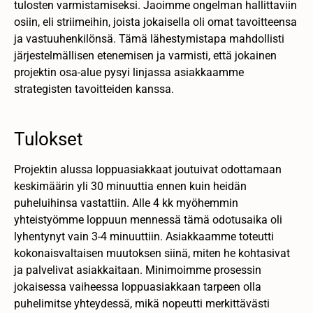
tulosten varmistamiseksi. Jaoimme ongelman hallittaviin
osiin, eli striimeihin, joista jokaisella oli omat tavoitteensa
ja vastuuhenkilönsä. Tämä lähestymistapa mahdollisti
järjestelmällisen etenemisen ja varmisti, että jokainen
projektin osa-alue pysyi linjassa asiakkaamme
strategisten tavoitteiden kanssa.
Tulokset
Projektin alussa loppuasiakkaat joutuivat odottamaan
keskimäärin yli 30 minuuttia ennen kuin heidän
puheluihinsa vastattiin. Alle 4 kk myöhemmin
yhteistyömme loppuun mennessä tämä odotusaika oli
lyhentynyt vain 3-4 minuuttiin. Asiakkaamme toteutti
kokonaisvaltaisen muutoksen siinä, miten he kohtasivat
ja palvelivat asiakkaitaan. Minimoimme prosessin
jokaisessa vaiheessa loppuasiakkaan tarpeen olla
puhelimitse yhteydessä, mikä nopeutti merkittävästi