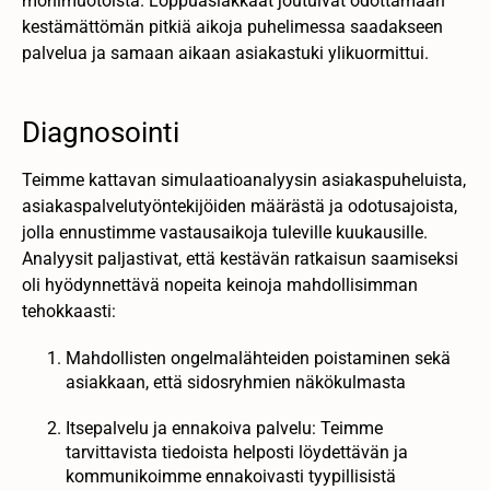
monimuotoista. Loppuasiakkaat joutuivat odottamaan
kestämättömän pitkiä aikoja puhelimessa saadakseen
palvelua ja samaan aikaan asiakastuki ylikuormittui.
Diagnosointi
Teimme kattavan simulaatioanalyysin asiakaspuheluista,
asiakaspalvelutyöntekijöiden määrästä ja odotusajoista,
jolla ennustimme vastausaikoja tuleville kuukausille.
Analyysit paljastivat, että kestävän ratkaisun saamiseksi
oli hyödynnettävä nopeita keinoja mahdollisimman
tehokkaasti:
Mahdollisten ongelmalähteiden poistaminen sekä
asiakkaan, että sidosryhmien näkökulmasta
Itsepalvelu ja ennakoiva palvelu: Teimme
tarvittavista tiedoista helposti löydettävän ja
kommunikoimme ennakoivasti tyypillisistä