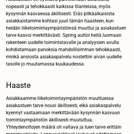
nopeasti ja tehokkaasti kaikissa tilanteissa, myös
kysynnän kasvaessa äkillisesti. Eräs pitkäaikaisista
asiakkaistamme kohtasi juuri tämän haasteen, kun
heidän liiketoimintaympäristönsä muuttui ja asiakastuen
tarve kasvoi merkittävästi. Spring auttoi heitä luomaan
rakenteen uudelle toimintatavalle ja analyysien avulla
kohdistamaan panoksia mahdollisimman tehokkaasti,
minkä ansiosta asiakaspalvelu nostettiin aivan uudelle
tasolle jo muutamassa kuukaudessa.
Haaste
Asiakkaamme liiketoimintaympäristön muuttuessa
asiakastuen tarve nousi äkillisesti, eikä asiakaspalvelu
kyennyt vastaamaan merkittävään kysynnän kasvuun
toimintaympäristön äkillisesti muututtua.
Yhteydenottojen määrä oli valtava ja tuen tarve erittäin