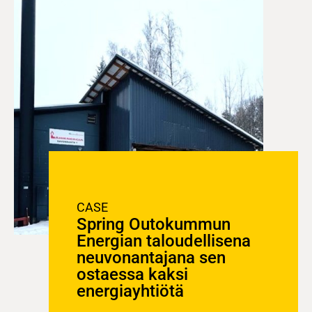
CASE
Spring Outokummun
Energian taloudellisena
neuvonantajana sen
ostaessa kaksi
energiayhtiötä