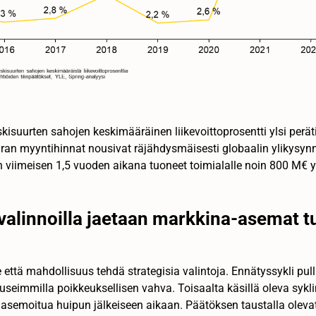
isuurten sahojen keskimääräinen liikevoittoprosentti ylsi peräti
ran myyntihinnat nousivat räjähdysmäisesti globaalin ylikys
n viimeisen 1,5 vuoden aikana tuoneet toimialalle noin 800 M€ yl
valinnoilla jaetaan markkina-asemat tu
e että mahdollisuus tehdä strategisia valintoja. Ennätyssykli pul
useimmilla poikkeuksellisen vahva. Toisaalta käsillä oleva sykl
 asemoitua huipun jälkeiseen aikaan. Päätöksen taustalla olev