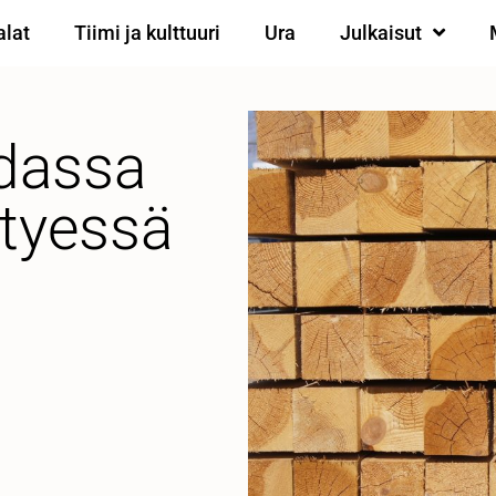
alat
Tiimi ja kulttuuri
Ura
Julkaisut
dassa
ntyessä