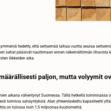
ymmeniä tiedetty, että seitsemää laihaa vuotta seuraa seitsem
n sahat pääsivät nauttimaan ennen näkemättömän lihavista k
isten liikkeiden aika.
äärällisesti paljon, mutta volyymit ov
n aikana vähentynyt Suomessa. Tällä hetkellä toiminnassa on 
esti toimivia sahayrityksiä. Alan yhteenlaskettu kapasiteetti ylt
ettia on tulossa noin 1,5 miljoonaa kuutiometriä.