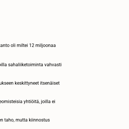
nto oli miltei 12 miljoonaa
lla sahaliiketoiminta vahvasti
seen keskittyneet itsenäiset
misteisia yhtiöitä, joilla ei
n taho, mutta kiinnostus