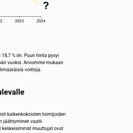
 18,7 %:iin. Puun hinta pysyi
ynnän vuoksi. Arviomme mukaan
imääräisiä voittoja.
levalle
listi kaikenkokoisten toimijoiden
in jäähtyminen vaatii
at keskeisimmät muuttujat ovat