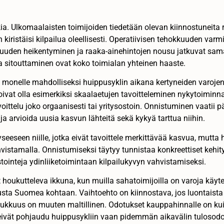
ia. Ulkomaalaisten toimijoiden tiedetään olevan kiinnostunei
kiristäisi kilpailua oleellisesti. Operatiivisen tehokkuuden va
uden heikentyminen ja raaka-ainehintojen nousu jatkuvat sama
a sitouttaminen ovat koko toimialan yhteinen haaste.
t monelle mahdolliseksi huippusyklin aikana kertyneiden varoje
 voivat olla esimerkiksi skaalaetujen tavoitteleminen nykytoimi
oittelu joko orgaanisesti tai yritysostoin. Onnistuminen vaatii 
a arvioida uusia kasvun lähteitä sekä kykyä tarttua niihin.
yseeseen niille, jotka eivät tavoittele merkittävää kasvua, mutta
istamalla. Onnistumiseksi täytyy tunnistaa konkreettiset kehit
tointeja ydinliiketoimintaan kilpailukyvyn vahvistamiseksi.
oukutteleva ikkuna, kun muilla sahatoimijoilla on varoja käyte
usta Suomea kohtaan. Vaihtoehto on kiinnostava, jos luontaista j
lukkuus on muuten maltillinen. Odotukset kauppahinnalle on kuit
 eivät pohjaudu huippusykliin vaan pidemmän aikavälin tulosodo