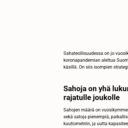
Sahateollisuudessa on jo vuosik
koronapandemian alettua Suome
käsillä. On siis isompien strateg
Sahoja on yhä lukum
rajatulle joukolle
Sahojen määrä on vuosikymmenie
sekä satoja pienempiä, paikallis
kuutiometriin, ja uutta kapasite