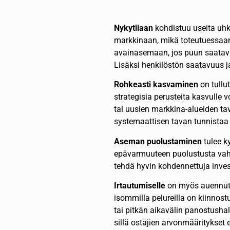
Nykytilaan
kohdistuu useita uhk
markkinaan, mikä toteutuessaan 
avainasemaan, jos puun saatavu
Lisäksi henkilöstön saatavuus j
Rohkeasti kasvaminen
on tullu
strategisia perusteita kasvulle
tai uusien markkina-alueiden tav
systemaattisen tavan tunnistaa j
Aseman puolustaminen
tulee k
epävarmuuteen puolustusta vahv
tehdä hyvin kohdennettuja inves
Irtautumiselle
on myös auennut h
isommilla pelureilla on kiinnost
tai pitkän aikavälin panostusha
sillä ostajien arvonmääritykset