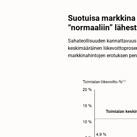
Suotuisa markkina 
“normaaliin” lähes
Sahateollisuuden kannattavuus 
keskimääräinen liikevoittopros
markkinahintojen erotuksen peru