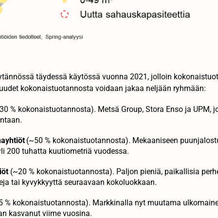
ytännössä täydessä käytössä vuonna 2021, jolloin kokonaistuota
osuudet kokonaistuotannosta voidaan jakaa neljään ryhmään:
30 % kokonaistuotannosta). Metsä Group, Stora Enso ja UPM, joi
ntaan.
hayhtiöt
(~50 % kokonaistuotannosta). Mekaaniseen puunjalostuk
 yli 200 tuhatta kuutiometriä vuodessa.
iöt
(~20 % kokonaistuotannosta). Paljon pieniä, paikallisia perheo
seja tai kyvykkyyttä seuraavaan kokoluokkaan.
5 % kokonaistuotannosta). Markkinalla nyt muutama ulkomaine
n kasvanut viime vuosina.