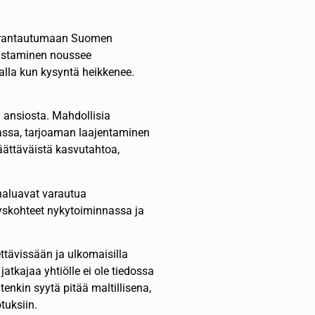
ta rantautumaan Suomen
rmistaminen noussee
lla kun kysyntä heikkenee.
n ansiosta. Mahdollisia
nnassa, tarjoaman laajentaminen
päättäväistä kasvutahtoa,
 haluavat varautua
yskohteet nykytoiminnassa ja
ttävissään ja ulkomaisilla
atkajaa yhtiölle ei ole tiedossa
enkin syytä pitää maltillisena,
tuksiin.