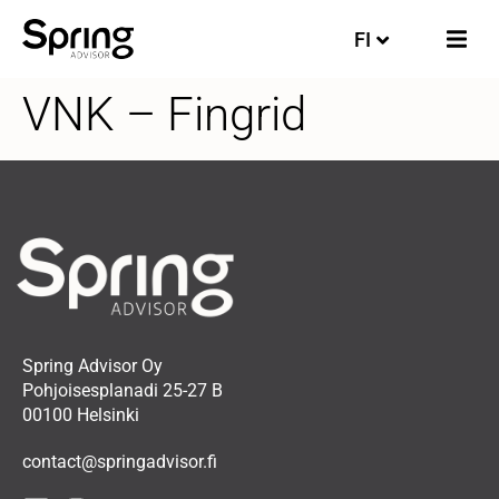
FI
EN
VNK – Fingrid
Spring Advisor Oy
Pohjoisesplanadi 25-27 B
00100 Helsinki
contact@springadvisor.fi