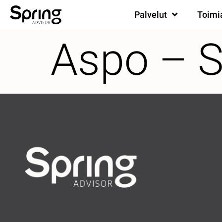
Palvelut
Toimi
Aspo – S