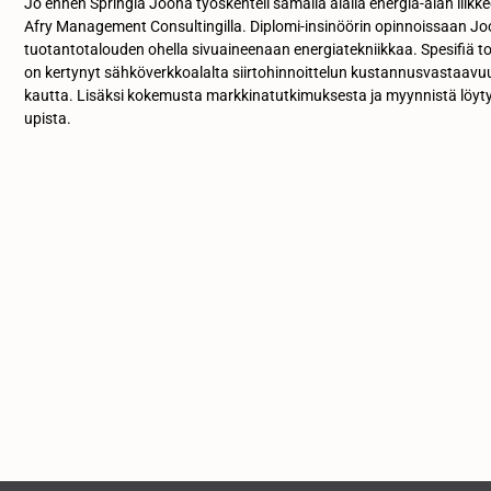
Jo ennen Springiä Joona työskenteli samalla alalla energia-alan liik
Afry Management Consultingilla. Diplomi-insinöörin opinnoissaan Jo
tuotantotalouden ohella sivuaineenaan energiatekniikkaa. Spesifiä 
on kertynyt sähköverkkoalalta siirtohinnoittelun kustannusvastaavuu
kautta. Lisäksi kokemusta markkinatutkimuksesta ja myynnistä löytyy
upista.