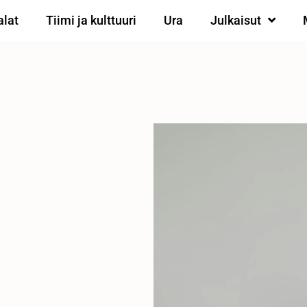
alat
Tiimi ja kulttuuri
Ura
Julkaisut