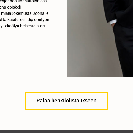
keenjohdon konsultoinnissa
ona opiskeli
toimialakokemusta Joonalle
tta käsitelleen diplomityön
 tekoälyaiheisesta start-
Palaa henkilölistaukseen