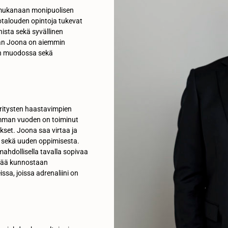
n mukanaan monipuolisen
otalouden opintoja tukevat
ista sekä syvällinen
aan Joona on aiemmin
sen muodossa sekä
yritysten haastavimpien
emman vuoden on toiminut
kset. Joona saa virtaa ja
a sekä uuden oppimisesta.
ahdollisella tavalla sopivaa
itää kunnostaan
issa, joissa adrenaliini on