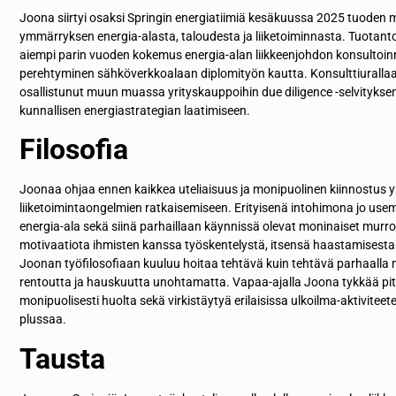
Joona siirtyi osaksi Springin energiatiimiä kesäkuussa 2025 tuode
ymmärryksen energia-alasta, taloudesta ja liiketoiminnasta. Tuotant
aiempi parin vuoden kokemus energia-alan liikkeenjohdon konsultoinn
perehtyminen sähköverkkoalaan diplomityön kautta. Konsulttiurall
osallistunut muun muassa yrityskauppoihin due diligence -selvityk
kunnallisen energiastrategian laatimiseen.
Filosofia
Joonaa ohjaa ennen kaikkea uteliaisuus ja monipuolinen kiinnostus 
liiketoimintaongelmien ratkaisemiseen. Erityisenä intohimona jo us
energia-ala sekä siinä parhaillaan käynnissä olevat moninaiset murro
motivaatiota ihmisten kanssa työskentelystä, itsensä haastamisest
Joonan työfilosofiaan kuuluu hoitaa tehtävä kuin tehtävä parhaalla m
rentoutta ja hauskuutta unohtamatta. Vapaa-ajalla Joona tykkää p
monipuolisesti huolta sekä virkistäytyä erilaisissa ulkoilma-aktiviteete
plussaa.
Tausta