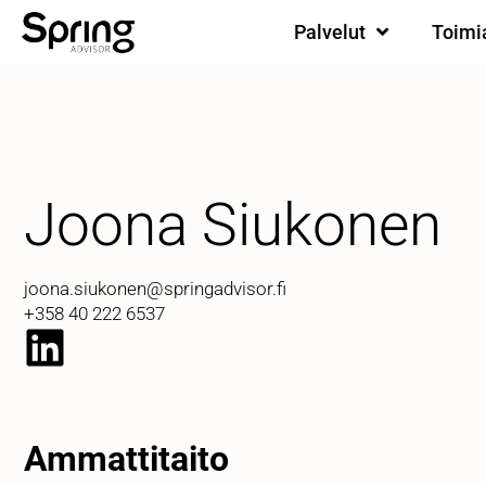
Palvelut
Toimi
Joona Siukonen
joona.siukonen@springadvisor.fi
+358 40 222 6537
Ammattitaito