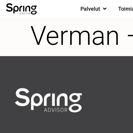
Palvelut
Toimi
Verman 