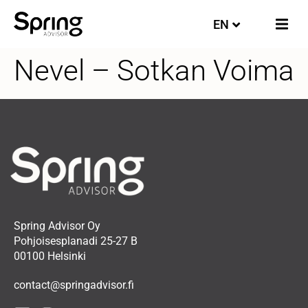
EN
FI
Nevel – Sotkan Voima
Spring Advisor Oy
Pohjoisesplanadi 25-27 B
00100 Helsinki
contact@springadvisor.fi